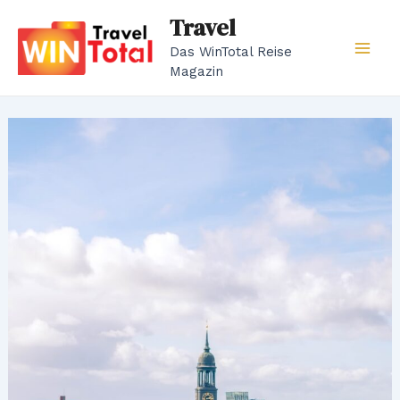
Zum
Travel
Inhalt
Das WinTotal Reise
springen
Mai
Magazin
Men