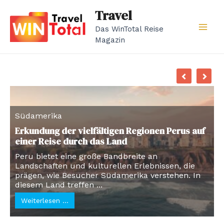
Zum
Travel
Inhalt
Das WinTotal Reise
springen
Mai
Magazin
Men
Südamerika
Erkundung der vielfältigen Regionen Perus auf
einer Reise durch das Land
Peru bietet eine große Bandbreite an
Landschaften und kulturellen Erlebnissen, die
prägen, wie Besucher Südamerika verstehen. In
diesem Land treffen ...
Weiterlesen …