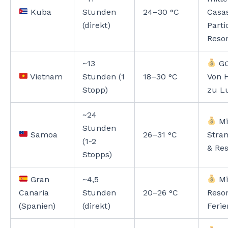
Kuba
Stunden
24–30 °C
Casa
(direkt)
Parti
Resor
~13
Gü
Vietnam
Stunden (1
18–30 °C
Von H
Stopp)
zu L
~24
Mi
Stunden
Samoa
26–31 °C
Stra
(1-2
& Res
Stopps)
Gran
~4,5
Mi
Canaria
Stunden
20–26 °C
Resor
(Spanien)
(direkt)
Feri