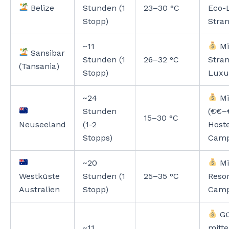
Belize
Stunden (1
23–30 °C
Eco-
Stopp)
Stran
~11
Mi
Sansibar
Stunden (1
26–32 °C
Stran
(Tansania)
Stopp)
Luxu
~24
Mi
Stunden
(€€–
15–30 °C
Neuseeland
(1-2
Hoste
Stopps)
Camp
~20
Mi
Westküste
Stunden (1
25–35 °C
Resor
Australien
Stopp)
Camp
Gü
~11
mitte