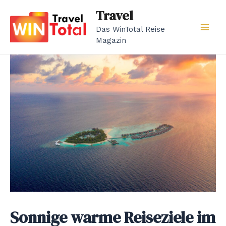
Zum
Travel
Inhalt
Das WinTotal Reise
springen
Mai
Magazin
Men
Sonnige warme Reiseziele im