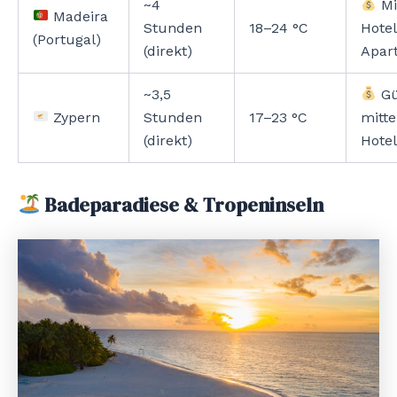
~4
Mi
Madeira
Stunden
18–24 °C
Hotel
(Portugal)
(direkt)
Apar
~3,5
Gü
Zypern
Stunden
17–23 °C
mitte
(direkt)
Hotel
Badeparadiese & Tropeninseln